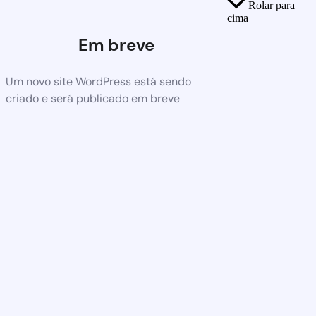
Rolar para
cima
Em breve
Um novo site WordPress está sendo
criado e será publicado em breve